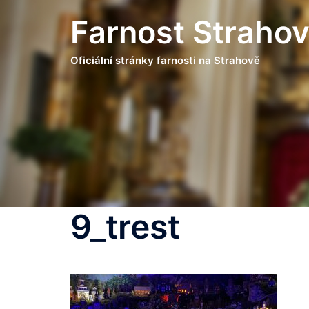
Skip
Farnost Straho
to
content
Oficiální stránky farnosti na Strahově
9_trest