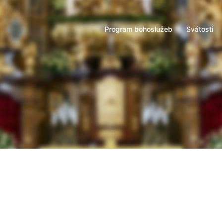
v
Program bohoslužeb
Svátosti