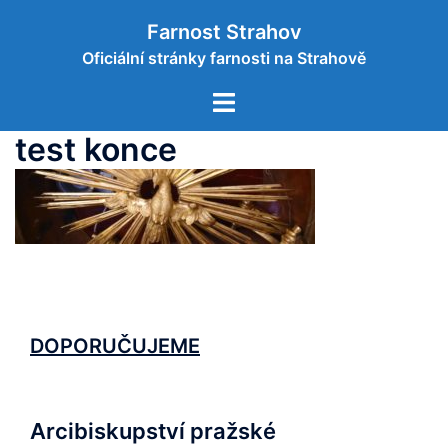
Skip
Farnost Strahov
to
Oficiální stránky farnosti na Strahově
content
Toggle
menu
test konce
DOPORUČUJEME
Arcibiskupství pražské