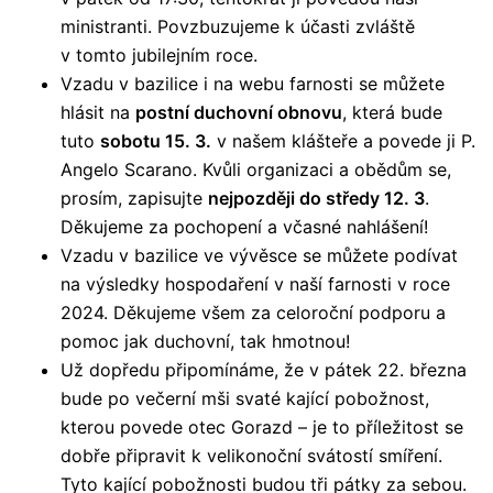
ministranti. Povzbuzujeme k účasti zvláště
v tomto jubilejním roce.
Vzadu v bazilice i na webu farnosti se můžete
hlásit na
postní duchovní obnovu
, která bude
tuto
sobotu 15. 3.
v našem klášteře a povede ji P.
Angelo Scarano. Kvůli organizaci a obědům se,
prosím, zapisujte
nejpozději do středy 12. 3
.
Děkujeme za pochopení a včasné nahlášení!
Vzadu v bazilice ve vývěsce se můžete podívat
na výsledky hospodaření v naší farnosti v roce
2024. Děkujeme všem za celoroční podporu a
pomoc jak duchovní, tak hmotnou!
Už dopředu připomínáme, že v pátek 22. března
bude po večerní mši svaté kající pobožnost,
kterou povede otec Gorazd – je to příležitost se
dobře připravit k velikonoční svátostí smíření.
Tyto kající pobožnosti budou tři pátky za sebou.