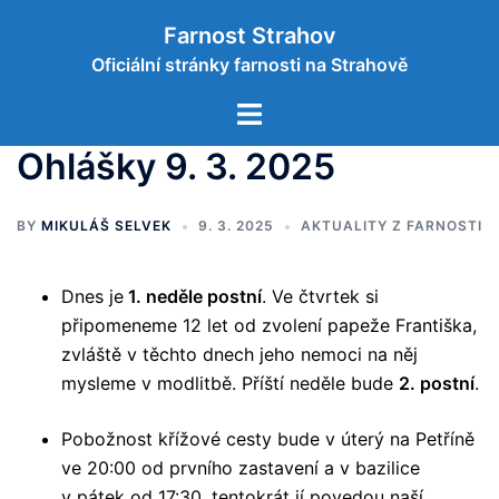
Skip
Farnost Strahov
to
Oficiální stránky farnosti na Strahově
content
Toggle
menu
Ohlášky 9. 3. 2025
BY
MIKULÁŠ SELVEK
9. 3. 2025
AKTUALITY Z FARNOSTI
Dnes je
1. neděle postní
. Ve čtvrtek si
připomeneme 12 let od zvolení papeže Františka,
zvláště v těchto dnech jeho nemoci na něj
mysleme v modlitbě. Příští neděle bude
2. postní
.
Pobožnost křížové cesty bude v úterý na Petříně
ve 20:00 od prvního zastavení a v bazilice
v pátek od 17:30, tentokrát jí povedou naší