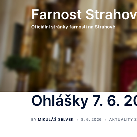
Skip
Farnost Straho
to
content
Oficiální stránky farnosti na Strahově
Ohlášky 7. 6. 
BY
MIKULÁŠ SELVEK
8. 6. 2026
AKTUALITY Z