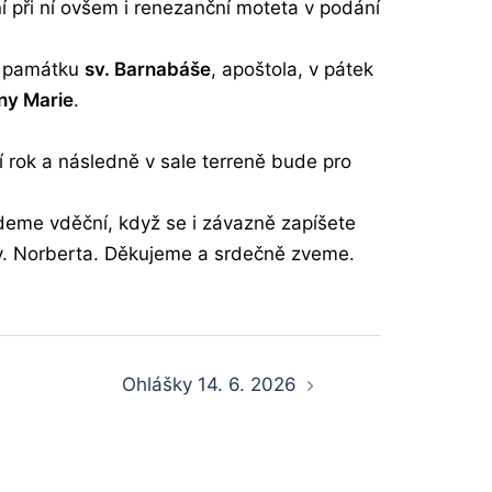
í při ní ovšem i renezanční moteta v podání
ek památku
sv. Barnabáše
, apoštola, v pátek
ny Marie
.
í rok a následně v sale terreně bude pro
udeme vděční, když se i závazně zapíšete
sv. Norberta. Děkujeme a srdečně zveme.
Ohlášky 14. 6. 2026