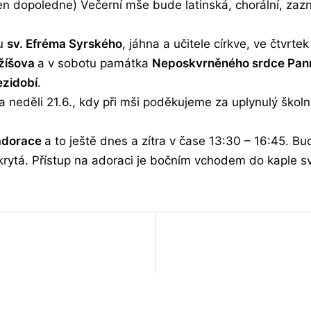
jen dopoledne) Večerní mše bude latinská, chorální, zazn
ku
sv. Efréma Syrského
, jáhna a učitele církve, ve čtvrt
ežíšova
a v sobotu památka
Neposkvrněného srdce Pan
ezidobí
.
neděli 21.6., kdy při mši poděkujeme za uplynulý školn
 adorace
a to ještě dnes a zítra v čase 13:30 – 16:45. B
krytá. Přístup na adoraci je bočním vchodem do kaple 