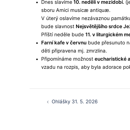
Dnes slavíme
10. neděli v mezidobí.
(
sboru Amici musicæ antiquæ.
V úterý oslavíme nezávaznou památ
bude slavnost
Nejsvětějšího srdce J
Příští neděle bude
11. v liturgickém m
Farní kafe v červnu
bude přesunuto na 
děti připravena mj. zmrzlina.
Připomínáme možnost
eucharistické
vzadu na rozpis, aby byla adorace po
Post
Ohlášky 31. 5. 2026
navigation