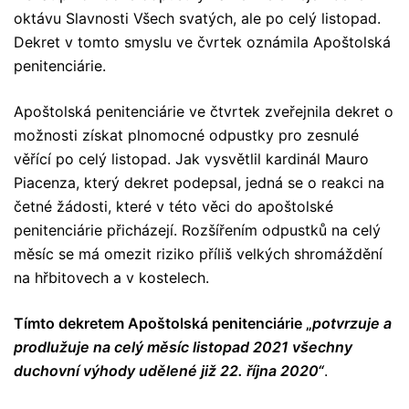
oktávu Slavnosti Všech svatých, ale po celý listopad.
Dekret v tomto smyslu ve čvrtek oznámila Apoštolská
penitenciárie.
Apoštolská penitenciárie ve čtvrtek zveřejnila dekret o
možnosti získat plnomocné odpustky pro zesnulé
věřící po celý listopad. Jak vysvětlil kardinál Mauro
Piacenza, který dekret podepsal, jedná se o reakci na
četné žádosti, které v této věci do apoštolské
penitenciárie přicházejí. Rozšířením odpustků na celý
měsíc se má omezit riziko příliš velkých shromáždění
na hřbitovech a v kostelech.
Tímto dekretem Apoštolská penitenciárie „
potvrzuje a
prodlužuje na celý měsíc listopad 2021 všechny
duchovní výhody udělené již 22. října 2020“
.