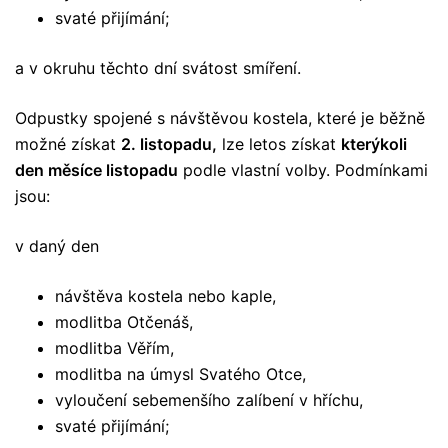
svaté přijímání;
a v okruhu těchto dní svátost smíření.
Odpustky spojené s návštěvou kostela, které je běžně
možné získat
2. listopadu,
lze letos získat
kterýkoli
den měsíce listopadu
podle vlastní volby. Podmínkami
jsou:
v daný den
návštěva kostela nebo kaple,
modlitba Otčenáš,
modlitba Věřím,
modlitba na úmysl Svatého Otce,
vyloučení sebemenšího zalíbení v hříchu,
svaté přijímání;