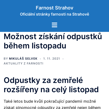
Skip
Farnost Strahov
to
Oficiální stránky farnosti na Strahově
content
Toggle
menu
Možnost získání odpustků
během listopadu
BY
MIKULÁŠ SELVEK
1. 11. 2021
AKTUALITY Z FARNOSTI
Odpustky za zemřelé
rozšířeny na celý listopad
Také letos bude kvůli pokračující pandemii možné
získat plnomocné odpustky za zemřelé nejen během