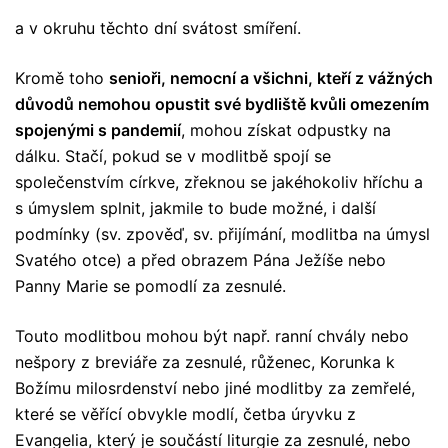
a v okruhu těchto dní svátost smíření.
Kromě toho
senioři, nemocní a všichni, kteří z vážných
důvodů nemohou opustit své bydliště kvůli omezením
spojenými s pandemií
, mohou získat odpustky na
dálku. Stačí, pokud se v modlitbě spojí se
společenstvím církve, zřeknou se jakéhokoliv hříchu a
s úmyslem splnit, jakmile to bude možné, i další
podmínky (sv. zpověď, sv. přijímání, modlitba na úmysl
Svatého otce) a před obrazem Pána Ježíše nebo
Panny Marie se pomodlí za zesnulé.
Touto modlitbou mohou být např. ranní chvály nebo
nešpory z breviáře za zesnulé, růženec, Korunka k
Božímu milosrdenství nebo jiné modlitby za zemřelé,
které se věřící obvykle modlí, četba úryvku z
Evangelia, který je součástí liturgie za zesnulé, nebo