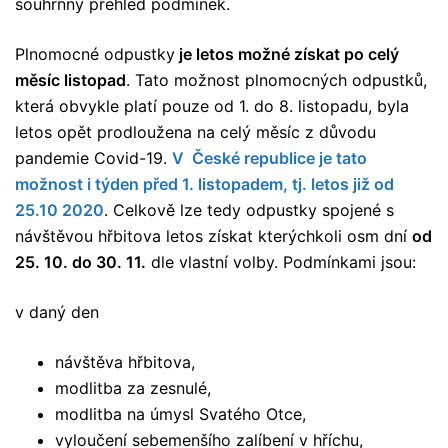
souhrnný přehled podmínek.
Plnomocné odpustky
je letos možné získat po celý
měsíc listopad
. Tato možnost plnomocných odpustků,
která obvykle platí pouze od 1. do 8. listopadu, byla
letos opět prodloužena na celý měsíc z důvodu
pandemie Covid-19.
V České republice je tato
možnost i týden před 1. listopadem, tj. letos již od
25.10 2020
. Celkově lze tedy odpustky spojené s
návštěvou hřbitova letos získat kterýchkoli osm dní
od
25. 10. do 30. 11.
dle vlastní volby. Podmínkami jsou:
v daný den
návštěva hřbitova,
modlitba za zesnulé,
modlitba na úmysl Svatého Otce,
vyloučení sebemenšího zalíbení v hříchu,