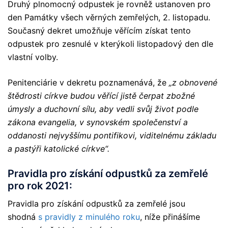
Druhý plnomocný odpustek je rovněž ustanoven pro
den Památky všech věrných zemřelých, 2. listopadu.
Současný dekret umožňuje věřícím získat tento
odpustek pro zesnulé v kterýkoli listopadový den dle
vlastní volby.
Penitenciárie v dekretu poznamenává, že
„z obnovené
štědrosti církve budou věřící jistě čerpat zbožné
úmysly a duchovní sílu, aby vedli svůj život podle
zákona evangelia, v synovském společenství a
oddanosti nejvyššímu pontifikovi, viditelnému základu
a pastýři katolické církve“.
Pravidla pro získání odpustků za zemřelé
pro rok 2021:
Pravidla pro získání odpustků za zemřelé jsou
shodná
s pravidly z minulého roku
, níže přinášíme